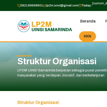
Langsung
[custom_d
082189698601
lp2m.smd@gmail.com
Today :
ke
isi
Beranda
KKN
Struktur Organisasi
LP2M UINSI Samarinda berperan sebagai pusat penelit
masyarakat yang terdepan, inovatif, dan berkelanjutan
Struktur Organisasi