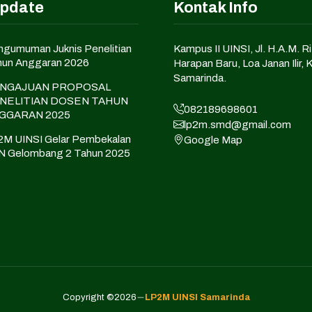
Update
Kontak Info
gumuman Juknis Penelitian
Kampus II UINSI, Jl. H.A.M. Ri
hun Anggaran 2026
Harapan Baru, Loa Janan Ilir, 
Samarinda.
NGAJUAN PROPOSAL
NELITIAN DOSEN TAHUN
082189698601
GGARAN 2025
lp2m.smd@gmail.com
M UINSI Gelar Pembekalan
Google Map
N Gelombang 2 Tahun 2025
Copyright ©2026
LP2M UINSI Samarinda